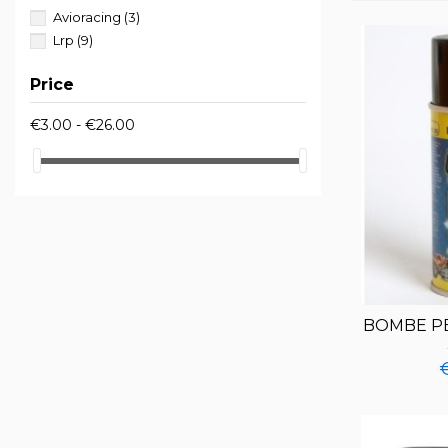
Avioracing
(3)
Lrp
(9)
Price
€3.00 - €26.00
BOMBE P