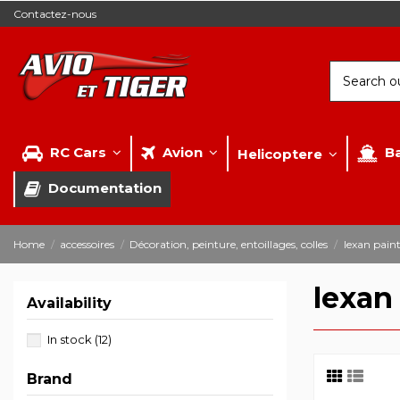
Contactez-nous
RC Cars
Avion
B
Helicoptere
Documentation
Home
accessoires
Décoration, peinture, entoillages, colles
lexan pain
lexan
Availability
In stock
(12)
Brand