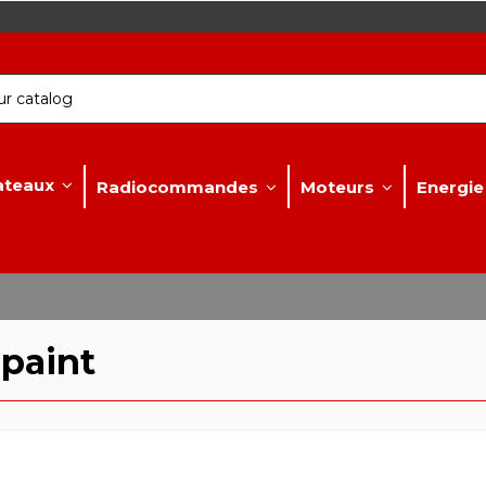
ateaux
Radiocommandes
Moteurs
Energie
t
 paint