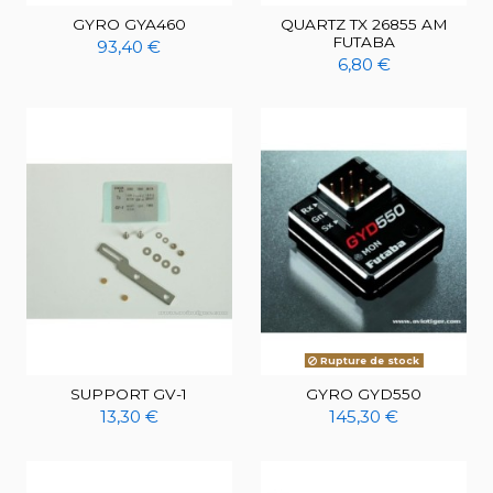
GYRO GYA460
QUARTZ TX 26855 AM
FUTABA
93,40 €
6,80 €
Rupture de stock
SUPPORT GV-1
GYRO GYD550
13,30 €
145,30 €