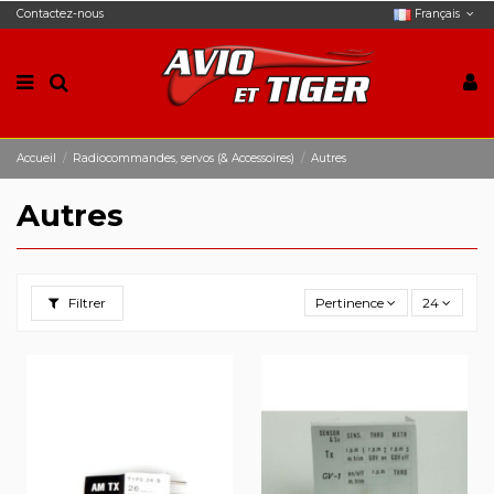
Contactez-nous
Français
Accueil
Radiocommandes, servos (& Accessoires)
Autres
Autres
Filtrer
Pertinence
24