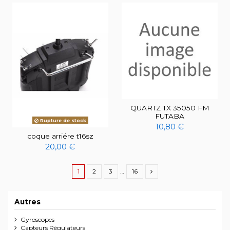
QUARTZ TX 35050 FM
FUTABA
Rupture de stock
10,80 €
coque arriére t16sz
20,00 €
1
2
3
…
16
Autres
Gyroscopes
Capteurs Régulateurs