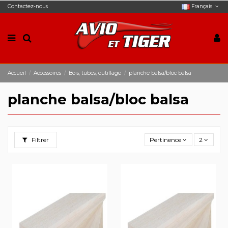
Contactez-nous
Français
Accueil
Accessoires
Bois, tubes, outillage
planche balsa/bloc balsa
planche balsa/bloc balsa
Filtrer
Pertinence
2