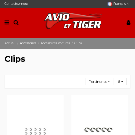
Contactez-nous
Français
Accueil
Accessoires
Accessoires Voitures
Clips
Clips
Pertinence
6