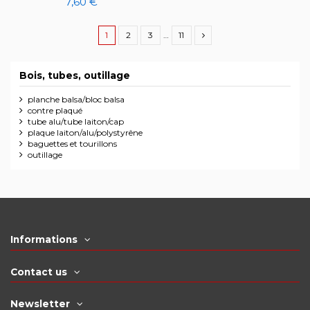
7,60 €
1
2
3
…
11
Bois, tubes, outillage
planche balsa/bloc balsa
contre plaqué
tube alu/tube laiton/cap
plaque laiton/alu/polystyrêne
baguettes et tourillons
outillage
Informations
Contact us
Newsletter