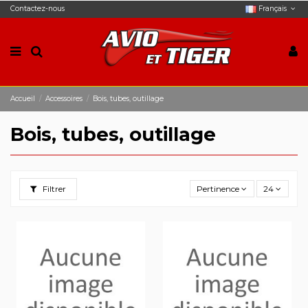
Contactez-nous
Français
Accueil
Accessoires
Bois, tubes, outillage
Bois, tubes, outillage
Filtrer
Pertinence
24