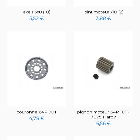
axe 1.5x8 (10)
joint moteur1/10 (2)
3,52 €
3,88 €
couronne 64P 90T
pignon moteur 64P 18T?
7075 Hard?
4,78 €
6,56 €