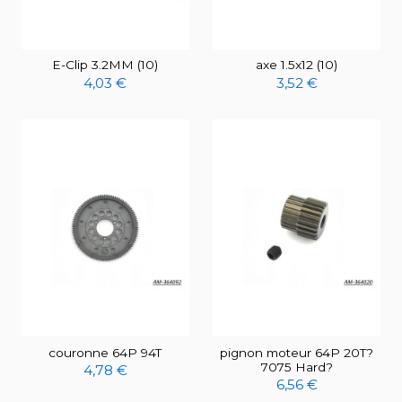
E-Clip 3.2MM (10)
axe 1.5x12 (10)
4,03 €
3,52 €
couronne 64P 94T
pignon moteur 64P 20T?
7075 Hard?
4,78 €
6,56 €