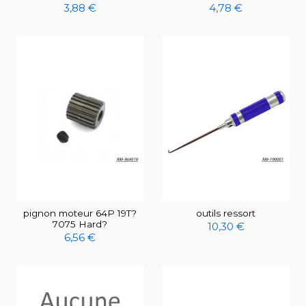
3,88 €
4,78 €
pignon moteur 64P 19T?
outils ressort
7075 Hard?
10,30 €
6,56 €