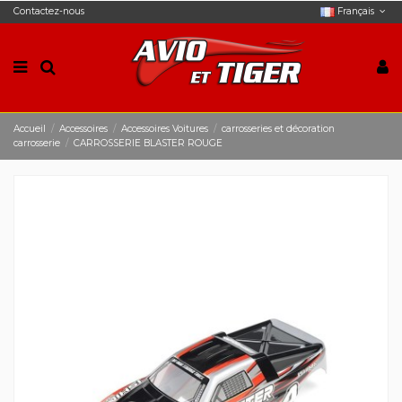
Contactez-nous
Français
Accueil
Accessoires
Accessoires Voitures
carrosseries et décoration
carrosserie
CARROSSERIE BLASTER ROUGE