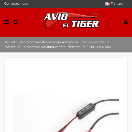
Contactez-nous
Français
Accueil
Radiocommandes, servos (& Accessoires)
Servos, variateurs
récepteurs
Cordons servos/inter/variateur/récepteurs
SBD-1 400 MM