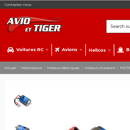
Contactez-nous
Voitures RC
Avions
B
Helicos
Accueil
Motorisation
Moteurs électriques
moteurs charbons
MOTE