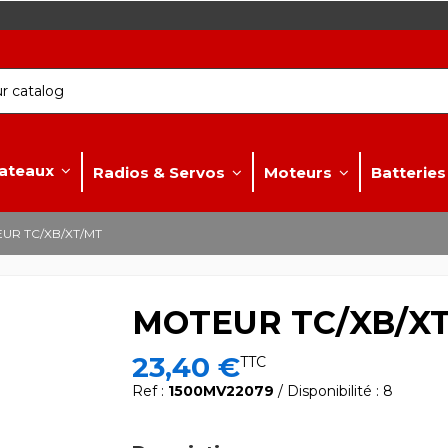
ateaux
Radios & Servos
Moteurs
Batterie
UR TC/XB/XT/MT
MOTEUR TC/XB/X
23,40 €
TTC
Ref :
1500MV22079
/ Disponibilité : 8