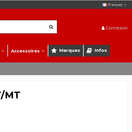
Français
Connexion
Marques
Infos
s
Accessoires
T/MT