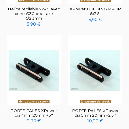
Rupture de stock
Rupture de stock
Hélice repliable 7x4.5 avec
XPower FOLDING PROP
cone Ø30 pour axe
6x3,5'
Ø2,3mm
6,90 €
5,90 €
Rupture de stock
Rupture de stock
PORTE PALES XPower
PORTE PALES XPower
dia.4mm 20mm +5°
dia.5mm 20mm +2.5°
9,90 €
10,90 €