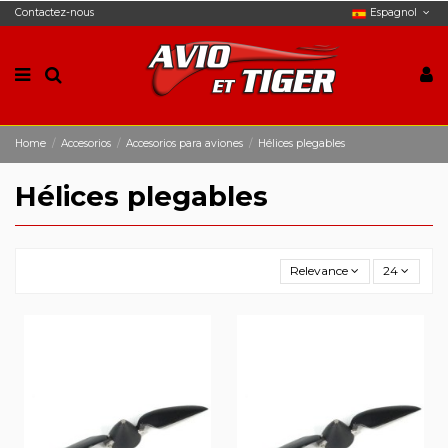
Contactez-nous
Espagnol
Home
Accesorios
Accesorios para aviones
Hélices plegables
Hélices plegables
Relevance
24