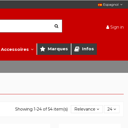
Espagnol
Sign in
Marques
Infos
Accessoires
Showing 1-24 of 54 item(s)
Relevance
24