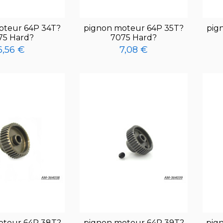
oteur 64P 34T?
pignon moteur 64P 35T?
pig
75 Hard?
7075 Hard?
6,56 €
7,08 €
oteur 64P 38T?
pignon moteur 64P 39T?
pig