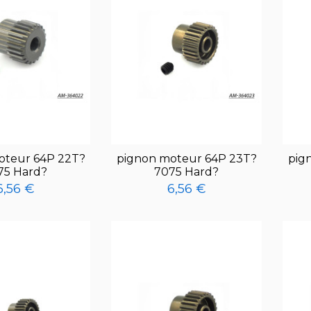
oteur 64P 22T?
pignon moteur 64P 23T?
pig
75 Hard?
7075 Hard?
6,56 €
6,56 €