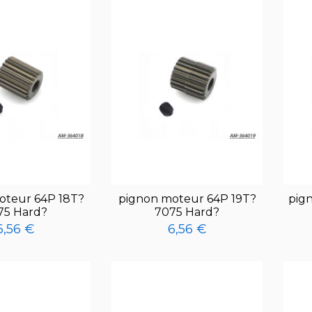
oteur 64P 18T?
pignon moteur 64P 19T?
pig
75 Hard?
7075 Hard?
6,56 €
6,56 €