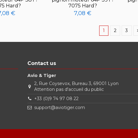
75 Hard?
7075 Hard?
7,08 €
7,08 €
1
2
3
Contact us
Avio & Tiger
2, Rue Coysevox, Bureau 3, 69001 Lyon
Attention pas d'accueil du public
+33 (0)9 74 97 08 22
support@aviotiger.com