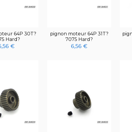
oteur 64P 30T?
pignon moteur 64P 31T?
pig
75 Hard?
7075 Hard?
6,56 €
6,56 €