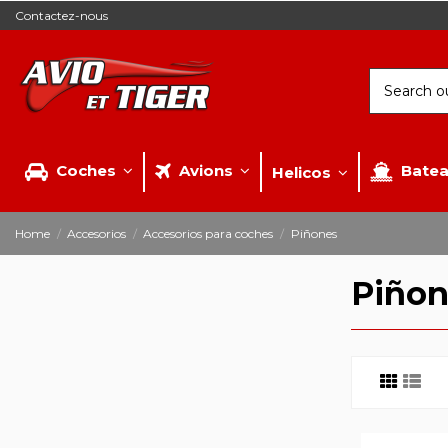
Contactez-nous
Coches
Avions
Bate
Helicos
Home
Accesorios
Accesorios para coches
Piñones
Piñon