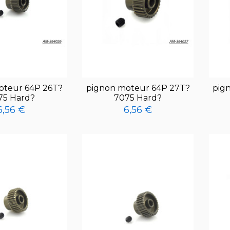
oteur 64P 26T?
pignon moteur 64P 27T?
pig
75 Hard?
7075 Hard?
6,56 €
6,56 €