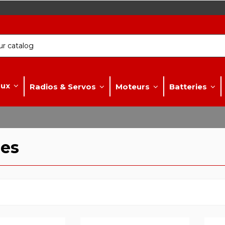
aux
Radios & Servos
Moteurs
Batteries
es