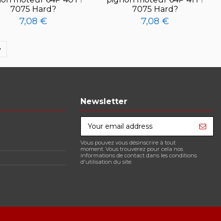
7075 Hard?
7075 Hard?
7,08 €
7,08 €
Newsletter
Vous pouvez vous désinscrire à tout
moment. Vous trouverez pour cela nos
informations de contact dans les conditions
d'utilisation du site.