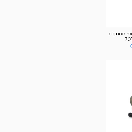
pignon m
70