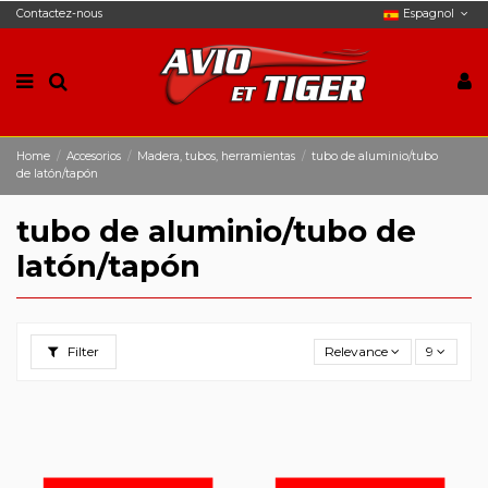
Contactez-nous
Espagnol
Home
Accesorios
Madera, tubos, herramientas
tubo de aluminio/tubo
de latón/tapón
tubo de aluminio/tubo de
latón/tapón
Filter
Relevance
9