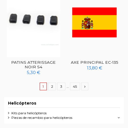
PATINS ATTERISSAGE
AXE PRINCIPAL EC-135
NOIR S4
13,80 €
5,30 €
1
2
3
…
45
Helicópteros
Kits para helicópteros
Piezas de recambio para helicópteros