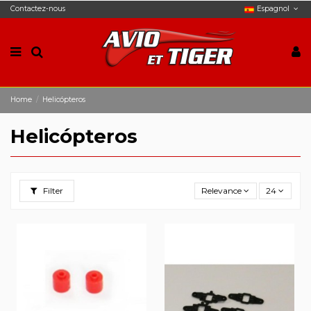
Contactez-nous
Espagnol
Home
Helicópteros
Helicópteros
Filter
Relevance
24