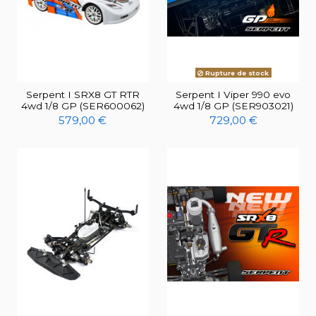
Rupture de stock
Serpent I SRX8 GT RTR
Serpent I Viper 990 evo
4wd 1/8 GP (SER600062)
4wd 1/8 GP (SER903021)
579,00 €
729,00 €