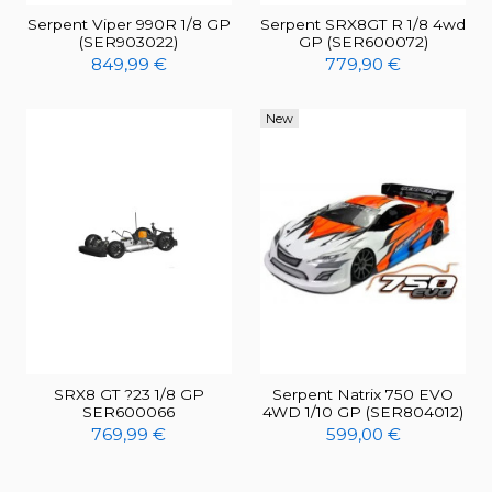
Serpent Viper 990R 1/8 GP
Serpent SRX8GT R 1/8 4wd
(SER903022)
GP (SER600072)
849,99 €
779,90 €
New
SRX8 GT ?23 1/8 GP
Serpent Natrix 750 EVO
SER600066
4WD 1/10 GP (SER804012)
769,99 €
599,00 €