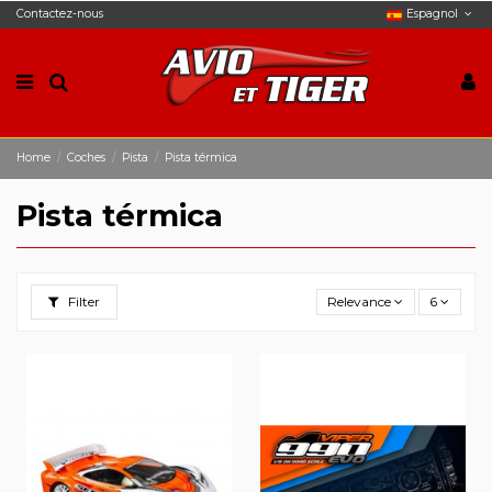
Contactez-nous
Espagnol
Home
Coches
Pista
Pista térmica
Pista térmica
Filter
Relevance
6