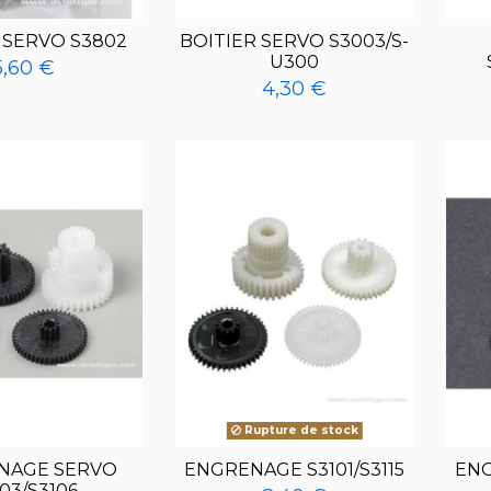
 SERVO S3802
BOITIER SERVO S3003/S-
U300
5,60 €
4,30 €
Rupture de stock
NAGE SERVO
ENGRENAGE S3101/S3115
ENG
03/S3106