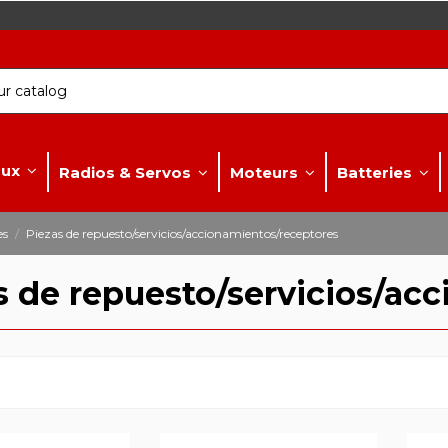
aux
Radios & Servos
Moteurs
Batteries
es
Piezas de repuesto/servicios/accionamientos/receptores
s de repuesto/servicios/ac