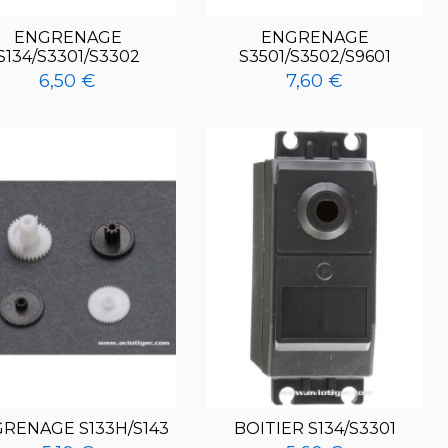
ENGRENAGE
ENGRENAGE
S134/S3301/S3302
S3501/S3502/S9601
6,50 €
7,60 €
RENAGE S133H/S143
BOITIER S134/S3301