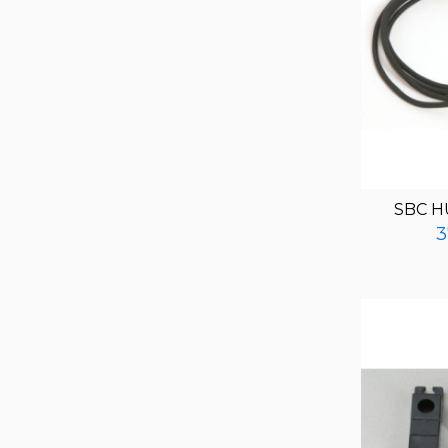
SBC H
3