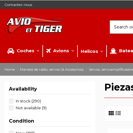
Contactez-nous
Coches
Avions
Bate
Helicos
Home
Mandos de radio, servos (& Accesorios)
Servos, servoamplificador
Pieza
Availability
In stock
(290)
Not available
(9)
Condition
New
(297)