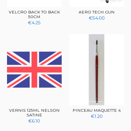
VELCRO BACK TO BACK
AERO TECH GUN
50CM
€54.00
€4.25
VERNIS 125ML NELSON
PINCEAU MAQUETTE 4
SATINE
€1.20
€6.10