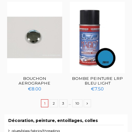
BOUCHON
BOMBE PEINTURE LRP
AEROGRAPHE
BLEU LIGHT
€8.00
€7.50
1
2
3
…
10
Décoration, peinture, entoillages, colles
glues/glass fabrics/threading