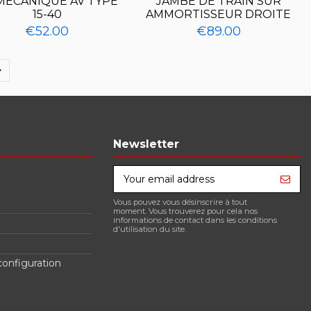
MECANIQUE AV TYPE
JAMBE DE TRAIN SUR
15-40
AMMORTISSEUR DROITE
€52.00
€89.00
Newsletter
Vous pouvez vous désinscrire à tout
moment. Vous trouverez pour cela nos
informations de contact dans les conditions
d'utilisation du site.
configuration