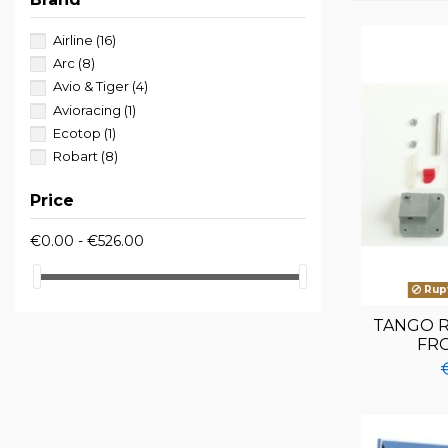
Airline
(16)
Arc
(8)
Avio & Tiger
(4)
Avioracing
(1)
Ecotop
(1)
Robart
(8)
Price
€0.00 - €526.00
Rupt
TANGO R
FR