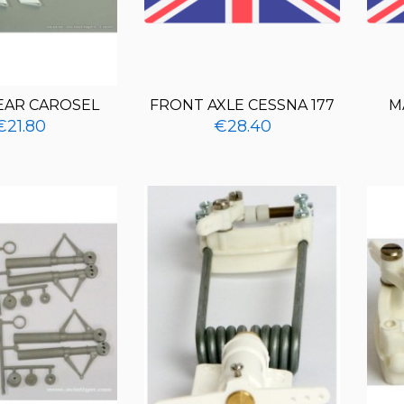
EAR CAROSEL
FRONT AXLE CESSNA 177
M
€21.80
€28.40