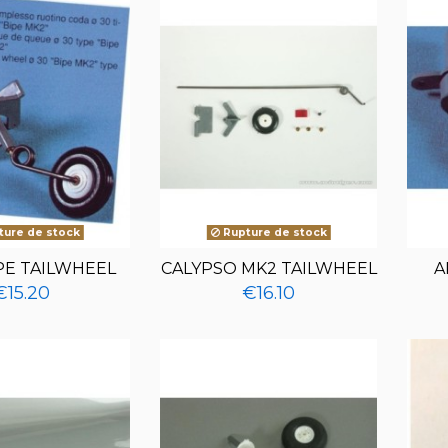
ure de stock
Rupture de stock
PE TAILWHEEL
CALYPSO MK2 TAILWHEEL
A
€15.20
€16.10