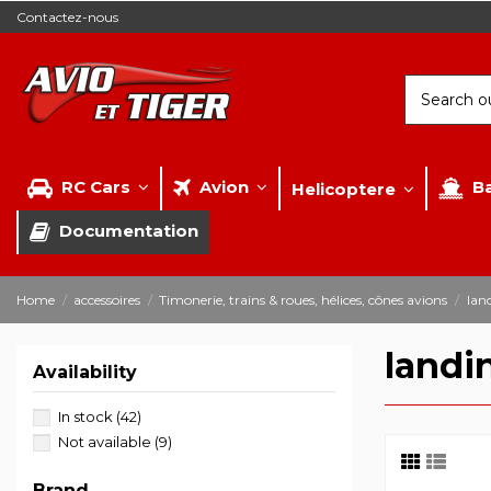
Contactez-nous
RC Cars
Avion
B
Helicoptere
Documentation
Home
accessoires
Timonerie, trains & roues, hélices, cônes avions
lan
landi
Availability
In stock
(42)
Not available
(9)
Brand