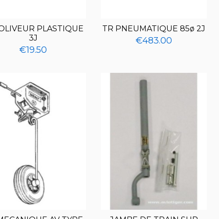
OLIVEUR PLASTIQUE
TR PNEUMATIQUE 85ø 2J
3J
€483.00
€19.50