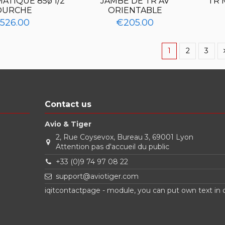
ATIQUE 85ø 1/2
JAMBE DE TR AV
TR 
OURCHE
ORIENTABLE
526.00
€205.00
1
2
3
Contact us
Avio & Tiger
2, Rue Coysevox, Bureau 3, 69001 Lyon
Attention pas d'accueil du public
+33 (0)9 74 97 08 22
support@aviotiger.com
iqitcontactpage - module, you can put own text in 