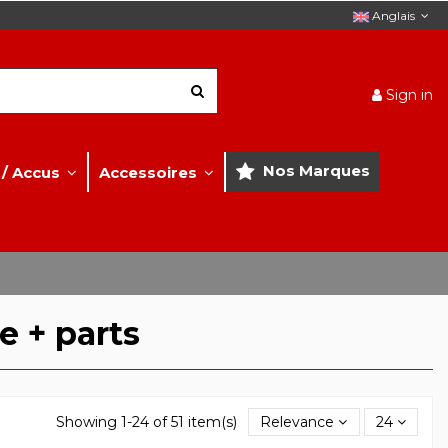
Anglais
Sign in
Nos Marques
 / Accus
Accessoires
e + parts
Showing 1-24 of 51 item(s)
Relevance
24