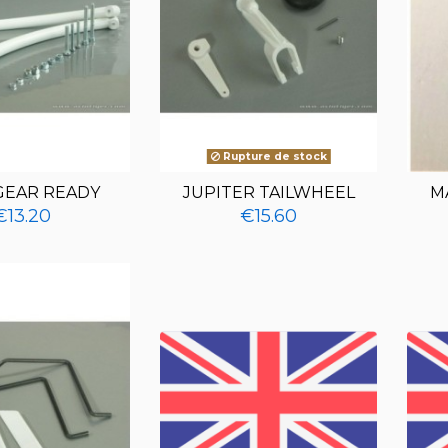
Rupture de stock
GEAR READY
JUPITER TAILWHEEL
M
€13.20
€15.60