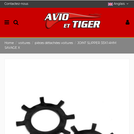
Contactez-nous
Anglais
Home
voitures
pièces détachées voitures
JOINT SLIPPER 33X1.4MM
SAVAGE X